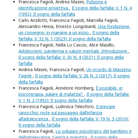
Francesca Fagioli, Andrea Masini,
Pulsione e
identificazione proiettiva
,
Il sogno della farfalla: V. 1 N. 4
(1992): Il sogno della farfalla
Carlo Anzilotti, Francesca Fagioli, Marcella Fagioli,
Alessandro Hinna, Ernesto Longobardi,
Una fondazione,
un convegno: in margine a un inizio
,
Il sogno della
farfalla: V. 32 N. 1 (2023): Il sogno della farfalla
Francesca Fagioli, Nella Lo Cascio, Alice Masillo,
Adolescenti, pandemia e salute mentale. Introduzione
,
Il sogno della farfalla: V. 30 N. 4 (2021): Il sogno della
farfalla
Andrea Masini, Francesca Fagioli,
Un ricordo di Massimo
Fagioli
,
Il sogno della farfalla: V. 26 N. 2 (2017): Il sogno
della farfalla
Francesca Fagioli, Annelore Homberg,
Ѐ possibile, in
psicoterapia, palare di malattia?
,
Il sogno della farfalla:
V. 1 N. 2 (1992): Il sogno della farfalla
Francesca Fagioli, Ludovica Telesforo,
Il principe
ranocchio: note sul passaggio dall’infanzia
all’adolescenza
,
Il sogno della farfalla: V. 19 N. 3 (2010):
Il sogno della farfalla
Francesca Fagioli,
Lo sviluppo psicologico del bambino e
dell’adolescente. Sanità e malattia
,
Il sogno della