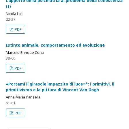
L’apporto della psichiatria al problema della conoscenza
(I)
Nicola Lalli
22-37
PDF
Istinto animale, comportamento ed evoluzione
Marcelo Enrique Conti
38-60
PDF
«Portami il girasole impazzito di luce»*: i primitivi, il
primitivismo e la pittura di Vincent Van Gogh
Anna Maria Panzera
61-81
PDF