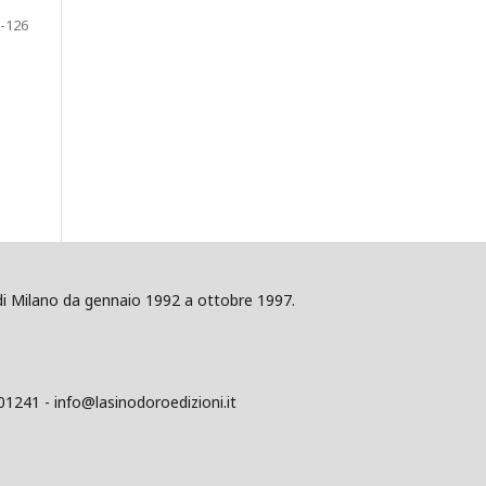
-126
ig di Milano da gennaio 1992 a ottobre 1997.
01241 - info@lasinodoroedizioni.it