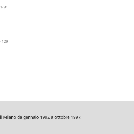
1-91
-129
ig di Milano da gennaio 1992 a ottobre 1997.