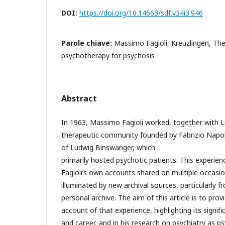
DOI:
https://doi.org/10.14663/sdf.v34i3.946
Parole chiave:
Massimo Fagioli, Kreuzlingen, Th
psychotherapy for psychosis
Abstract
In 1963, Massimo Fagioli worked, together with Lu
therapeutic community founded by Fabrizio Napolit
of Ludwig Binswanger, which
primarily hosted psychotic patients. This experie
Fagioli’s own accounts shared on multiple occasio
illuminated by new archival sources, particularly f
personal archive. The aim of this article is to pr
account of that experience, highlighting its signifi
and career, and in his research on psychiatry as p