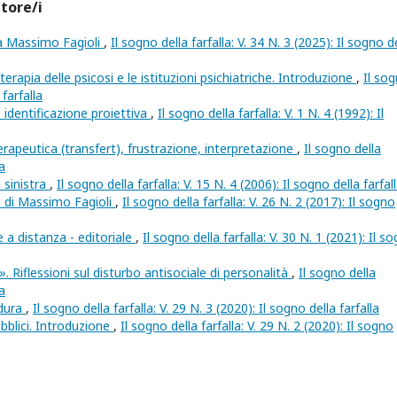
utore/i
 a Massimo Fagioli
,
Il sogno della farfalla: V. 34 N. 3 (2025): Il sogno d
terapia delle psicosi e le istituzioni psichiatriche. Introduzione
,
Il so
 farfalla
 identificazione proiettiva
,
Il sogno della farfalla: V. 1 N. 4 (1992): Il
erapeutica (transfert), frustrazione, interpretazione
,
Il sogno della
la
 sinistra
,
Il sogno della farfalla: V. 15 N. 4 (2006): Il sogno della farfal
o di Massimo Fagioli
,
Il sogno della farfalla: V. 26 N. 2 (2017): Il sogno
 a distanza - editoriale
,
Il sogno della farfalla: V. 30 N. 1 (2021): Il s
». Riflessioni sul disturbo antisociale di personalità
,
Il sogno della
la
 dura
,
Il sogno della farfalla: V. 29 N. 3 (2020): Il sogno della farfalla
ubblici. Introduzione
,
Il sogno della farfalla: V. 29 N. 2 (2020): Il sogno