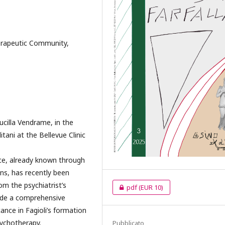
erapeutic Community,
cilla Vendrame, in the
ani at the Bellevue Clinic
nce, already known through
ns, has recently been
rom the psychiatrist’s
pdf
(EUR 10)
ovide a comprehensive
cance in Fagioli’s formation
sychotherapy.
Pubblicato