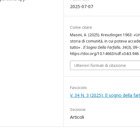
2025-07-07
Come citare
Masini, A. (2025). Kreuzlingen 1963: «U
storia di comunità, in cui poteva accade
tutto» .
Il Sogno Della Farfalla
,
34
(3), 09–
https://doi.org/10.14663/sdf.v34i3.946
Ulteriori formati di citazione
Fascicolo
V. 34 N. 3 (2025): Il sogno della far
Sezione
Articoli