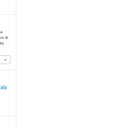
na
re di
36.
falla