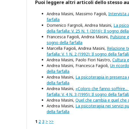
Puoi leggere altri articoli dello stesso a
Andrea Masini, Massimo Fagioli,
Intervista
farfalla
Domenico Fargnoli, Andrea Masini,
La psico
della farfalla: V. 25 N. 1 (2016): Il sogno della
Francesca Fagioli, Andrea Masini,
Pulsione e
sogno della farfalla
Marcella Fagioli, Andrea Masini,
Relazione t
farfalla: V. 1 N. 2 (1992): Il sogno della farfal
Andrea Masini, Paolo Fiori Nastro,
Cultura e
Andrea Masini, Francesca Fagioli,
Un ricord
della farfalla
Andrea Masini,
La psicoterapia in presenza e
della farfalla
Andrea Masini,
«Coloro che fanno soffrire... 
farfalla: V. 4 N. 3 (1995): Il sogno della farfal
Andrea Masini,
Quel che cambia e quel che
Andrea Masini,
La psicoterapia nei servizi p
della farfalla
1
2
3
>
>>