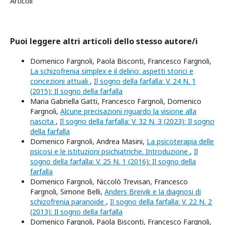
Articoli
Puoi leggere altri articoli dello stesso autore/i
Domenico Fargnoli, Paola Bisconti, Francesco Fargnoli,
La schizofrenia simplex e il delirio: aspetti storici e
concezioni attuali
,
Il sogno della farfalla: V. 24 N. 1
(2015): Il sogno della farfalla
Maria Gabriella Gatti, Francesco Fargnoli, Domenico
Fargnoli,
Alcune precisazioni riguardo la visione alla
nascita
,
Il sogno della farfalla: V. 32 N. 3 (2023): Il sogno
della farfalla
Domenico Fargnoli, Andrea Masini,
La psicoterapia delle
psicosi e le istituzioni psichiatriche. Introduzione
,
Il
sogno della farfalla: V. 25 N. 1 (2016): Il sogno della
farfalla
Domenico Fargnoli, Niccolò Trevisan, Francesco
Fargnoli, Simone Belli,
Anders Breivik e la diagnosi di
schizofrenia paranoide
,
Il sogno della farfalla: V. 22 N. 2
(2013): Il sogno della farfalla
Domenico Fargnoli, Paola Bisconti, Francesco Fargnoli,