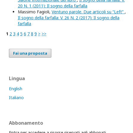
20 N. 1 (2011): Il sogno della farfalla
Massimo Fagioli,
Ventuno parole. Due articoli su “Left”
,
Il sogno della farfalla: V. 26 N. 2 (2017): Il sogno della
farfalla
1
2
3
4
5
6
7
8
9
>
>>
Fai una proposta
Lingua
English
Italiano
Abbonamento
Entra per accedere a risorse riservati agli abbonati.