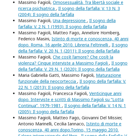
Massimo Fagioli,
Omosessualità. Tra libertà sociale e
ricerca psichiatrica
,
Il sogno della farfalla: V. 13 N. 3
(2004): Il sogno della farfalla
Massimo Fagioli,
Una depressione
,
Il sogno della
farfalla: V. 2 N. 1 (1993): Il sogno della farfalla
Massimo Fagioli, Matteo Fago, Annelore Homberg,
Federico Masini,
Istinto di morte e conoscenza, 40 anni
dopo. Roma, 16 aprile 2010. Libreria Feltrinelli
,
Il sogno
della farfalla: V. 20 N. 1 (2011): Il sogno della farfalla
Massimo Fagioli,
Che cos’è l’amore? Che cos’è la
violenza? Cinque interviste a Massimo Fagioli
,
Il sogno
della farfalla: V. 29 N. 1 (2020): Il sogno della farfalla
Maria Gabriella Gatti, Massimo Fagioli,
Maturazione
funzionale della neocorteccia
,
Il sogno della farfalla: V.
22 N. 1 (2013): Il sogno della farfalla
Massimo Fagioli, Francesca Fagioli,
Venticinque anni
dopo. Interviste e scritti di Massimo Fagioli su “Lotta
Continua”. 1979-1981
,
Il sogno della farfalla: V. 14 N. 1
(2005): Il sogno della farfalla
Massimo Fagioli, Matteo Fago, Giovanni Del Missier,
Antonio Marinelli, Cecilia Iannaco,
Istinto di morte e
conoscenza, 40 anni dopo.Torino, 15 maggio 2010.
Salone internazionale del libro
,
Il sogno della farfalla: V.