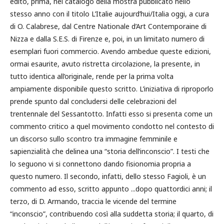
edito, prima, nel catalogo della mostra pubblicato nello
stesso anno con il titolo L’Italie aujourd’hui/Italia oggi, a cura
di O. Calabrese, dal Centre Nationale d’Art Contemporaine di
Nizza e dalla S.E.S. di Firenze e, poi, in un limitato numero di
esemplari fuori commercio. Avendo ambedue queste edizioni,
ormai esaurite, avuto ristretta circolazione, la presente, in
tutto identica all’originale, rende per la prima volta
ampiamente disponibile questo scritto. L’iniziativa di riproporlo
prende spunto dal concludersi delle celebrazioni del
trentennale del Sessantotto. Infatti esso si presenta come un
commento critico a quel movimento condotto nel contesto di
un discorso sullo scontro tra immagine femminile e
sapienzialità che delinea una “storia dell’inconscio”. I testi che
lo seguono vi si connettono dando fisionomia propria a
questo numero. Il secondo, infatti, dello stesso Fagioli, è un
commento ad esso, scritto appunto ...dopo quattordici anni; il
terzo, di D. Armando, traccia le vicende del termine
“inconscio”, contribuendo così alla suddetta storia; il quarto, di