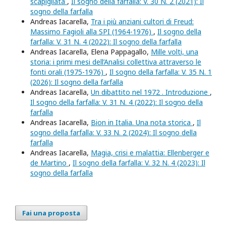
scapigliata
,
Il sogno della farfalla: V. 30 N. 2 (2021): Il
sogno della farfalla
Andreas Iacarella,
Tra i più anziani cultori di Freud:
Massimo Fagioli alla SPI (1964-1976)
,
Il sogno della
farfalla: V. 31 N. 4 (2022): Il sogno della farfalla
Andreas Iacarella, Elena Pappagallo,
Mille volti, una
storia: i primi mesi dell’Analisi collettiva attraverso le
fonti orali (1975-1976)
,
Il sogno della farfalla: V. 35 N. 1
(2026): Il sogno della farfalla
Andreas Iacarella,
Un dibattito nel 1972 . Introduzione
,
Il sogno della farfalla: V. 31 N. 4 (2022): Il sogno della
farfalla
Andreas Iacarella,
Bion in Italia. Una nota storica
,
Il
sogno della farfalla: V. 33 N. 2 (2024): Il sogno della
farfalla
Andreas Iacarella,
Magia, crisi e malattia: Ellenberger e
de Martino
,
Il sogno della farfalla: V. 32 N. 4 (2023): Il
sogno della farfalla
Fai una proposta