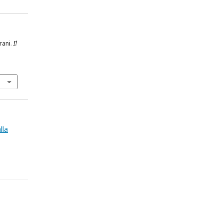
irani.
Il
lla