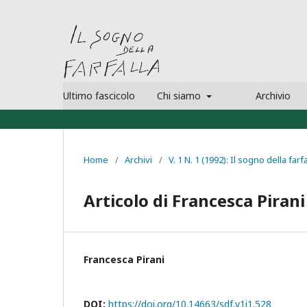
Ultimo fascicolo
Chi siamo
Archivio
Home
/
Archivi
/
V. 1 N. 1 (1992): Il sogno della farfa
Articolo di Francesca Pirani
Francesca Pirani
DOI:
https://doi.org/10.14663/sdf.v1i1.528