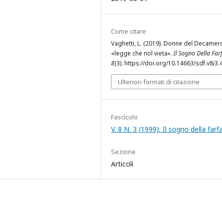
Come citare
Vaghetti, L. (2019). Donne del Decamero
«legge che nol vieta».
Il Sogno Della Far
8
(3). https://doi.org/10.14663/sdf.v8i3.
Ulteriori formati di citazione
Fascicolo
V. 8 N. 3 (1999): Il sogno della farfa
Sezione
Articoli