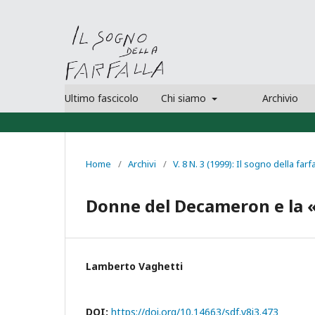
Ultimo fascicolo
Chi siamo
Archivio
Home
/
Archivi
/
V. 8 N. 3 (1999): Il sogno della farfa
Donne del Decameron e la «
Lamberto Vaghetti
DOI:
https://doi.org/10.14663/sdf.v8i3.473