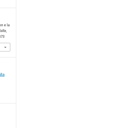
n e la
falla
,
473
lla