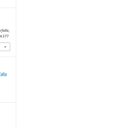
rfalla
,
i4.377
falla