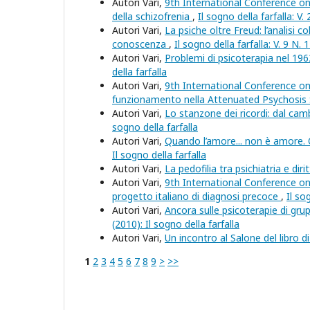
Autori Vari,
9th International Conference on E
della schizofrenia
,
Il sogno della farfalla: V.
Autori Vari,
La psiche oltre Freud: l’analisi c
conoscenza
,
Il sogno della farfalla: V. 9 N. 
Autori Vari,
Problemi di psicoterapia nel 196
della farfalla
Autori Vari,
9th International Conference on 
funzionamento nella Attenuated Psychosi
Autori Vari,
Lo stanzone dei ricordi: dal ca
sogno della farfalla
Autori Vari,
Quando l’amore... non è amore. 
Il sogno della farfalla
Autori Vari,
La pedofilia tra psichiatria e diri
Autori Vari,
9th International Conference on E
progetto italiano di diagnosi precoce
,
Il so
Autori Vari,
Ancora sulle psicoterapie di gr
(2010): Il sogno della farfalla
Autori Vari,
Un incontro al Salone del libro d
1
2
3
4
5
6
7
8
9
>
>>