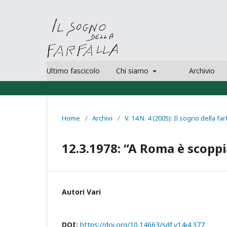
Ultimo fascicolo
Chi siamo
Archivio
Home
/
Archivi
/
V. 14 N. 4 (2005): Il sogno della far
12.3.1978: “A Roma è scoppi
Autori Vari
DOI:
https://doi.org/10.14663/sdf.v14i4.377