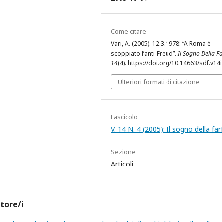
Come citare
Vari, A. (2005). 12.3.1978: “A Roma è
scoppiato l’anti-Freud”.
Il Sogno Della Fa
14
(4). https://doi.org/10.14663/sdf.v14
Ulteriori formati di citazione
Fascicolo
V. 14 N. 4 (2005): Il sogno della far
Sezione
Articoli
utore/i