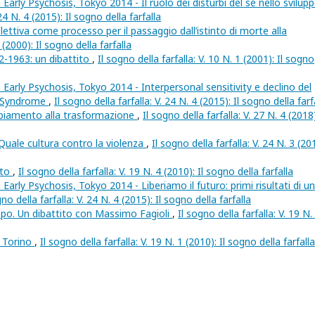
arly Psychosis, Tokyo 2014 - Il ruolo dei disturbi del sé nello svilup
 24 N. 4 (2015): Il sogno della farfalla
ollettiva come processo per il passaggio dall’istinto di morte alla
1 (2000): Il sogno della farfalla
2-1963: un dibattito
,
Il sogno della farfalla: V. 10 N. 1 (2001): Il sogno
Early Psychosis, Tokyo 2014 - Interpersonal sensitivity e declino del
s Syndrome
,
Il sogno della farfalla: V. 24 N. 4 (2015): Il sogno della farf
mbiamento alla trasformazione
,
Il sogno della farfalla: V. 27 N. 4 (2018)
Quale cultura contro la violenza
,
Il sogno della farfalla: V. 24 N. 3 (20
tto
,
Il sogno della farfalla: V. 19 N. 4 (2010): Il sogno della farfalla
arly Psychosis, Tokyo 2014 - Liberiamo il futuro: primi risultati di un
gno della farfalla: V. 24 N. 4 (2015): Il sogno della farfalla
uppo. Un dibattito con Massimo Fagioli
,
Il sogno della farfalla: V. 19 N.
i Torino
,
Il sogno della farfalla: V. 19 N. 1 (2010): Il sogno della farfalla