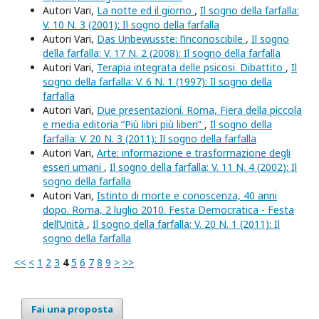
Autori Vari,
La notte ed il giorno
,
Il sogno della farfalla:
V. 10 N. 3 (2001): Il sogno della farfalla
Autori Vari,
Das Unbewusste: l’inconoscibile
,
Il sogno
della farfalla: V. 17 N. 2 (2008): Il sogno della farfalla
Autori Vari,
Terapia integrata delle psicosi. Dibattito
,
Il
sogno della farfalla: V. 6 N. 1 (1997): Il sogno della
farfalla
Autori Vari,
Due presentazioni. Roma, Fiera della piccola
e media editoria “Più libri più liberi”
,
Il sogno della
farfalla: V. 20 N. 3 (2011): Il sogno della farfalla
Autori Vari,
Arte: informazione e trasformazione degli
esseri umani
,
Il sogno della farfalla: V. 11 N. 4 (2002): Il
sogno della farfalla
Autori Vari,
Istinto di morte e conoscenza, 40 anni
dopo. Roma, 2 luglio 2010. Festa Democratica - Festa
dell’Unità
,
Il sogno della farfalla: V. 20 N. 1 (2011): Il
sogno della farfalla
<<
<
1
2
3
4
5
6
7
8
9
>
>>
Fai una proposta