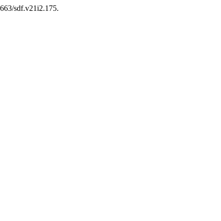
14663/sdf.v21i2.175.